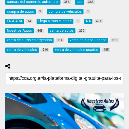
cámara del comercio automotor
cca
356
365
compra de autos
compra de vehículos
9
1
FACCARA
Llegá a más clientes
NA
14
1
431
Nuestros Autos
venta de autos
468
290
venta de autos en argentina
venta de autos usados
114
292
venta de vehículos
venta de vehículos usados
210
185