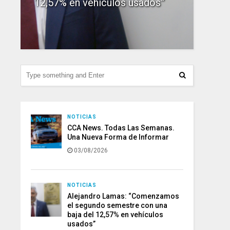
12,57% en vehículos usados”
156.
NOTICIAS
CCA News. Todas Las Semanas.
Una Nueva Forma de Informar
03/08/2026
NOTICIAS
Alejandro Lamas: “Comenzamos
el segundo semestre con una
baja del 12,57% en vehículos
usados”