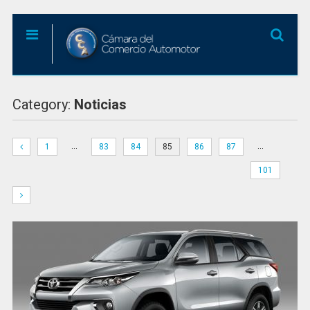
Category:
Noticias
…
…
1
83
84
85
86
87
101