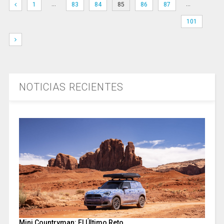
…
…
1
83
84
85
86
87
101
NOTICIAS RECIENTES
Mini Countryman: El Último Reto