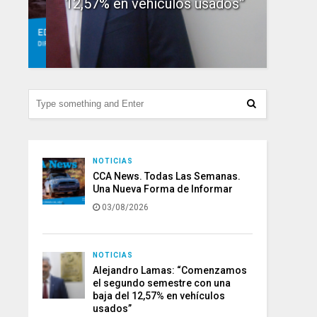
12,57% en vehículos usados”
156.
NOTICIAS
CCA News. Todas Las Semanas.
Una Nueva Forma de Informar
03/08/2026
NOTICIAS
Alejandro Lamas: “Comenzamos
el segundo semestre con una
baja del 12,57% en vehículos
usados”