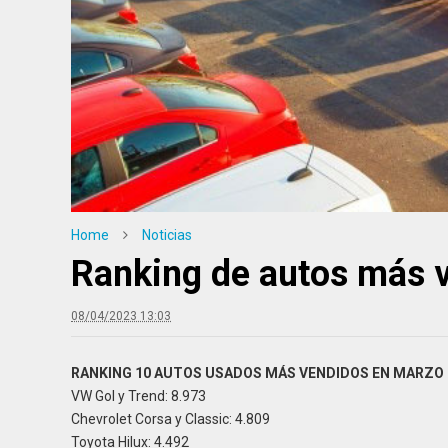
Home
Noticias
Ranking de autos más 
08/04/2023 13:03
RANKING 10 AUTOS USADOS MÁS VENDIDOS EN MARZO
7/2026
27/07/2026
VW Gol y Trend: 8.973
gido: Salir del país con tu
CCA News. Todas
Chevrolet Corsa y Classic: 4.809
: Documentación y
Semanas. Una Nu
Toyota Hilux: 4.492