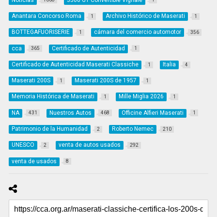
Anantara Concorso Roma
Archivo Histórico de Maserati
1
1
BOTTEGAFUORISERIE
cámara del comercio automotor
1
356
cca
Certificado de Autenticidad
365
1
Certificado de Autenticidad Maserati Classiche
Italia
1
4
Maserati 200S
Maserati 200S de 1957
1
1
Memoria Histórica de Maserati
Mille Miglia 2026
1
1
NA
Nuestros Autos
Officine Alfieri Maserati
431
468
1
Patrimonio de la Humanidad
Roberto Nemec
2
210
UNESCO
venta de autos usados
2
292
venta de usados
8