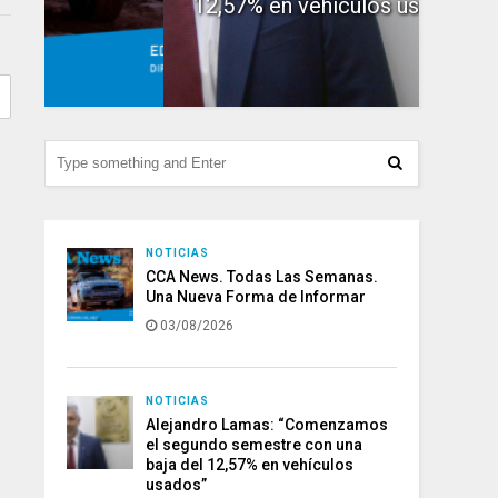
12,57% en vehículos usados”
156.
NOTICIAS
CCA News. Todas Las Semanas.
Una Nueva Forma de Informar
03/08/2026
NOTICIAS
Alejandro Lamas: “Comenzamos
el segundo semestre con una
baja del 12,57% en vehículos
usados”