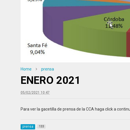
Home
prensa
ENERO 2021
05/02/2021 10:47
Para ver la gacetilla de prensa de la CCA haga click a contin
7/2026
27/07/2026
gido: Salir del país con tu
CCA News. Todas
: Documentación y
Semanas. Una Nu
prensa
133