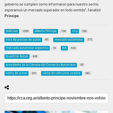
gobierno se cumplen como informaron para nuestro sector,
esperamos un mercado superador en todo sentido”, fanalizó
Príncipe
.
Noticias
Alberto Príncipe
cca
1009
104
365
lista de precios de autos
mercado automotor
82
372
mercado automotor argentino
NA
14
432
Nuestros Autos
469
presidente de la Cámara del Comercio Automotor
30
venta de autos
venta de vehículos usados
291
185