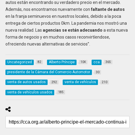
autos están encontrando su verdadero precio en el mercado.
Además, nos encontramos nuevamente con
faltante de autos
en la franja seminuevos en nuestros locales, debido a la poca
entrega de ciertos productos 0km. La pandemia nos mostró una
nueva realidad. Las
agencias se están adecuando
a esta nueva
forma de negocio y en muchos casos reconvirtíendose,
ofreciendo nuevas alternativas de servicios”.
Uncategorized
Alberto Príncipe
cca
82
104
365
presidente de la Cámara del Comercio Automotor
30
venta de autos usados
venta de vehículos
292
210
venta de vehículos usados
185