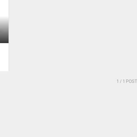
1
/ 1 POS