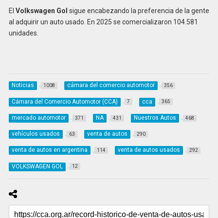
El
Volkswagen Gol
sigue encabezando la preferencia de la gente
al adquirir un auto usado. En 2025 se comercializaron 104.581
unidades.
Noticias
cámara del comercio automotor
1008
356
Cámara del Comercio Automotor (CCA)
cca
7
365
mercado automotor
NA
Nuestros Autos
371
431
468
vehículos usados
venta de autos
63
290
venta de autos en argentina
venta de autos usados
114
292
VOLKSWAGEN GOL
12