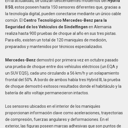
En la actualidad, se utilizan descendientes modernos del
Hybrid
II 50
, estos poseen hasta 150 sensores diferentes que, gracias a
la tecnología digital, pueden conectarse mediante un único cable
común. El
Centro Tecnológico Mercedes-Benz para la
Seguridad de los Vehículos de Sindelfingen
en Alemania
realiza hasta 900 pruebas de choque al año en sus tres pistas.
Para ello, existen un total de 120 maniquíes de medición,
preparados y mantenidos por técnicos especializados.
Mercedes-Benz
demostró por primera vez en octubre pasado
una prueba de choque entre dos vehículos eléctricos (un EQA y
un SUV EQS), cada uno circulando a 56 km/h y un solapamiento
frontal del 50%. A bordo de ambos había tres Hybrid III, la prueba
de choque demostró exitosos resultados donde el habitáculo y la
batería de alto voltaje permanecieron intactos.
Los sensores ubicados en el interior de los maniquíes
proporcionan información clave como aceleraciones, trayectorias
de compresión, fuerzas angulares y deformaciones. En el
exterior, las figuras poseen marcas adhesivas que son puntos de