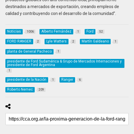
destinados a mercados de exportación, creando empleos de
calidad y contribuyendo con el desarrollo de la comunidad”.
Noticias
Alberto Fernández
Ford
1006
1
52
FORD RANGER
Lyle Watters
Martín Galdeano
2
2
1
planta de General Pacheco
1
presidente de Ford Sudamérica & Grupo de Mercados Internaciones y
presidente de Ford Argentina
1
presidente de la Nación
Ranger
1
6
Roberto Nemec
209