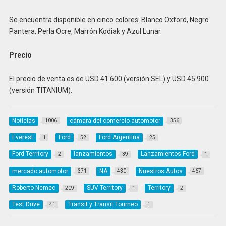
Se encuentra disponible en cinco colores: Blanco Oxford, Negro
Pantera, Perla Ocre, Marrón Kodiak y Azul Lunar.
Precio
El precio de venta es de USD 41.600 (versión SEL) y USD 45.900
(versión TITANIUM).
Noticias
cámara del comercio automotor
1006
356
Everest
Ford
Ford Argentina
1
52
25
Ford Territory
lanzamientos
Lanzamientos Ford
2
39
1
mercado automotor
NA
Nuestros Autos
371
430
467
Roberto Nemec
SUV Territory
Territory
209
1
2
Test Drive
Transit y Transit Tourneo
41
1