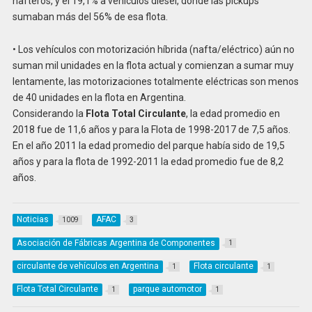
nafteros, y el 19,1% a vehículos diesel, donde las pickups
sumaban más del 56% de esa flota.
• Los vehículos con motorización híbrida (nafta/eléctrico) aún no
suman mil unidades en la flota actual y comienzan a sumar muy
lentamente, las motorizaciones totalmente eléctricas son menos
de 40 unidades en la flota en Argentina.
Considerando la
Flota Total Circulante
, la edad promedio en
2018 fue de 11,6 años y para la Flota de 1998-2017 de 7,5 años.
En el año 2011 la edad promedio del parque había sido de 19,5
años y para la flota de 1992-2011 la edad promedio fue de 8,2
años.
Noticias
AFAC
1009
3
Asociación de Fábricas Argentina de Componentes
1
circulante de vehículos en Argentina
Flota circulante
1
1
Flota Total Circulante
parque automotor
1
1