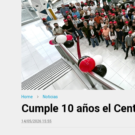
Home
Noticias
Cumple 10 años el Cent
27/07/2026
14/05/2026 15:55
Protegido: Salir d
7/2026
auto: Documentac