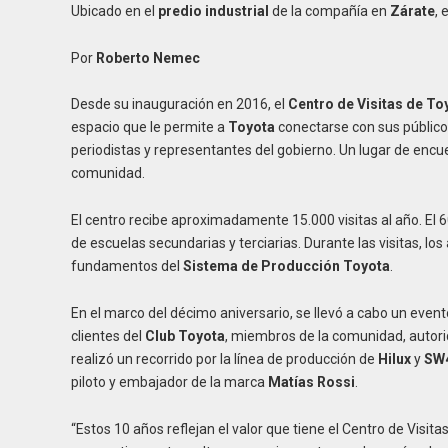
I de una nueva era
requisitos 2026
Ubicado en el
predio industrial
de la compañía en
Zárate
, 
Por
Roberto Nemec
Desde su inauguración en 2016, el
Centro de Visitas de To
espacio que le permite a
Toyota
conectarse con sus públicos
periodistas y representantes del gobierno. Un lugar de enc
comunidad.
El centro recibe aproximadamente 15.000 visitas al año. El
de escuelas secundarias y terciarias. Durante las visitas, l
fundamentos del
Sistema de Producción Toyota
.
En el marco del décimo aniversario, se llevó a cabo un even
clientes del
Club Toyota
, miembros de la comunidad, autorid
realizó un recorrido por la línea de producción de
Hilux
y
SW
piloto y embajador de la marca
Matías Rossi
.
“Estos 10 años reflejan el valor que tiene el Centro de Visit