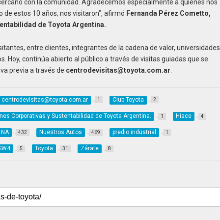
lo cercano con la comunidad. Agradecemos especialmente a quienes nos
o de estos 10 años, nos visitaron”, afirmó
Fernanda Pérez Cometto,
entabilidad de Toyota Argentina.
itantes, entre clientes, integrantes de la cadena de valor, universidades
. Hoy, continúa abierto al público a través de visitas guiadas que se
erva previa a través de
centrodevisitas@toyota.com.ar
.
centrodevisitas@toyota.com.ar
Club Toyota
1
2
es Corporativas y Sustentabilidad de Toyota Argentina.
Hiace
1
4
NA
Nuestros Autos
predio industrial
432
469
1
SW4
Toyota
Zárate
5
31
8