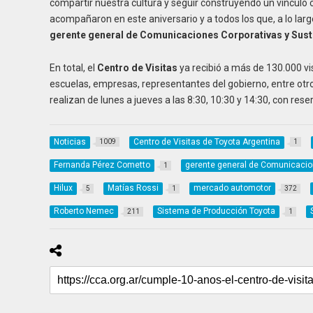
compartir nuestra cultura y seguir construyendo un víncu
acompañaron en este aniversario y a todos los que, a lo larg
gerente general de Comunicaciones Corporativas y Sust
En total, el
Centro de Visitas
ya recibió a más de 130.000 vis
escuelas, empresas, representantes del gobierno, entre otros
realizan de lunes a jueves a las 8:30, 10:30 y 14:30, con res
Noticias
Centro de Visitas de Toyota Argentina
1009
1
Fernanda Pérez Cometto
gerente general de Comunicacion
1
Hilux
Matías Rossi
mercado automotor
5
1
372
Roberto Nemec
Sistema de Producción Toyota
211
1