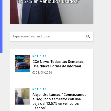
12,57% en vehículos usados”
156.
NOTICIAS
CCA News. Todas Las Semanas.
Una Nueva Forma de Informar
03/08/2026
NOTICIAS
Alejandro Lamas: “Comenzamos
el segundo semestre con una
baja del 12,57% en vehículos
usados”