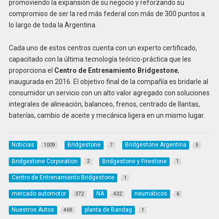
promoviendo la expansión de su negocio y reforzando su
compromiso de ser la red más federal con más de 300 puntos a
lo largo de toda la Argentina.
Cada uno de estos centros cuenta con un experto certificado,
capacitado con la última tecnología teórico-práctica que les
proporciona el
Centro de Entrenamiento Bridgestone
,
inaugurada en 2016. El objetivo final de la compañía es bridarle al
consumidor un servicio con un alto valor agregado con soluciones
integrales de alineación, balanceo, frenos, centrado de llantas,
baterías, cambio de aceite y mecánica ligera en un mismo lugar.
Noticias
Bridgestone
Bridgestone Argentina
1009
7
5
Bridgestone Corporation
Bridgestone y Firestone
2
1
Centro de Entrenamiento Bridgestone
1
mercado automotor
NA
neumáticos
372
432
6
Nuestros Autos
planta de Bandag
469
1