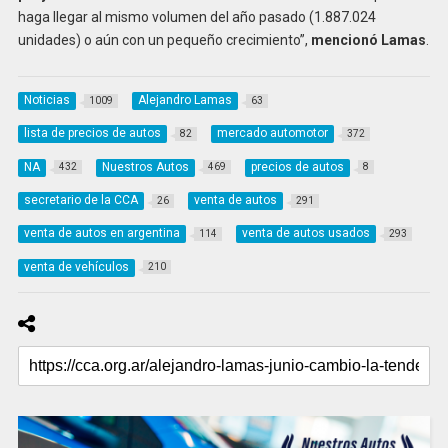
haga llegar al mismo volumen del año pasado (1.887.024
unidades) o aún con un pequeño crecimiento”,
mencionó Lamas
.
Noticias
Alejandro Lamas
1009
63
lista de precios de autos
mercado automotor
82
372
NA
Nuestros Autos
precios de autos
432
469
8
secretario de la CCA
venta de autos
26
291
venta de autos en argentina
venta de autos usados
114
293
venta de vehículos
210