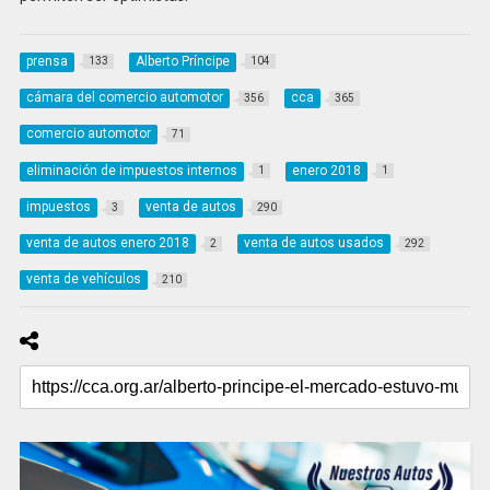
prensa
Alberto Príncipe
133
104
cámara del comercio automotor
cca
356
365
comercio automotor
71
eliminación de impuestos internos
enero 2018
1
1
impuestos
venta de autos
3
290
venta de autos enero 2018
venta de autos usados
2
292
venta de vehículos
210