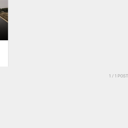
1
/ 1 POS