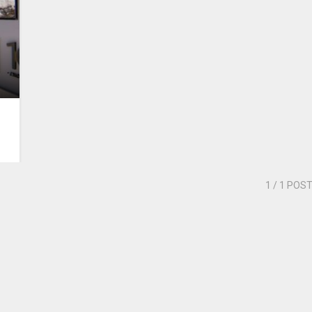
1
/ 1 POS