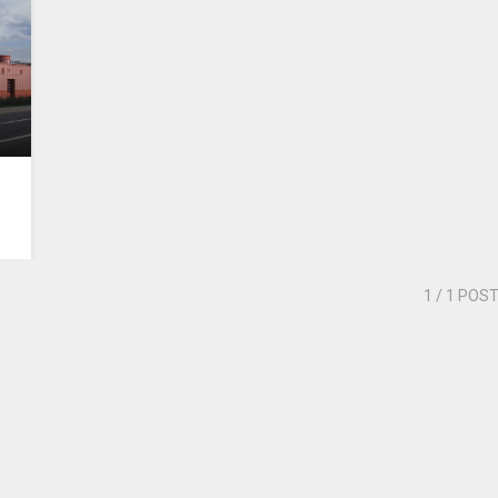
1
/ 1 POS