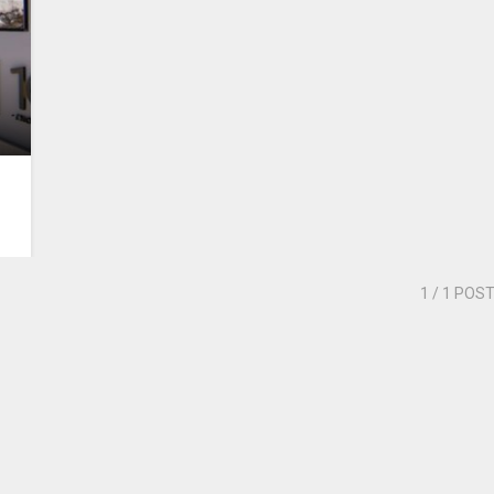
1
/ 1 POS