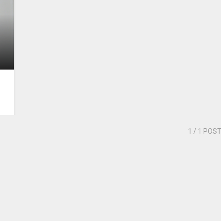
1
/ 1 POS