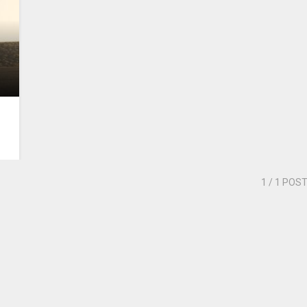
1
/ 1 POS